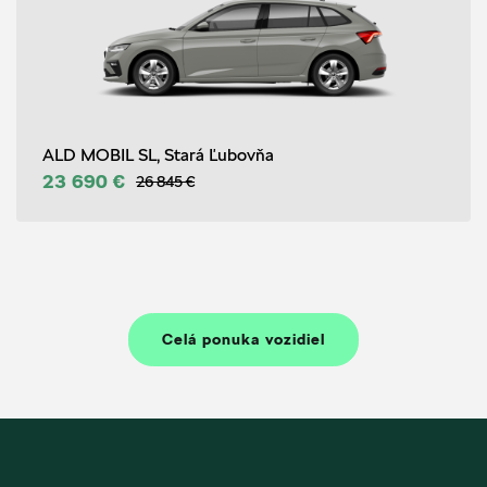
ALD MOBIL SL, Stará Ľubovňa
23 690 €
26 845 €
Celá ponuka vozidiel