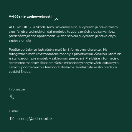
Vylúčenie zodpovednosti
ALD MOBIL SL a Škoda Auto Slovensko s.r.o. si vyhradzujú právo zmeny
cien, farieb a technických dát modelov tu zobrazených a opísaných bez
predchádzajúceho upozornenia. Autori servera si vyhradzujú právo chýb
zápisu a omylu.
Použité obrázky sú ilustračné a majú len informatívny charakter. Na
fotografiách môžu byť zobrazené modely s príplatkovou výbavou, ktorá nie
je štandardom pre modely v základnom prevedení. Pre bližšie informácie o
sortimente modelov, štandardných a mimoriadnych výbavách, aktuálnych
cenách, podmienkach a termínoch dodávok, kontaktujte nášho predajcu
vozidiel Škoda.
Informácie
E-mail
predaj@aldmobil.sk