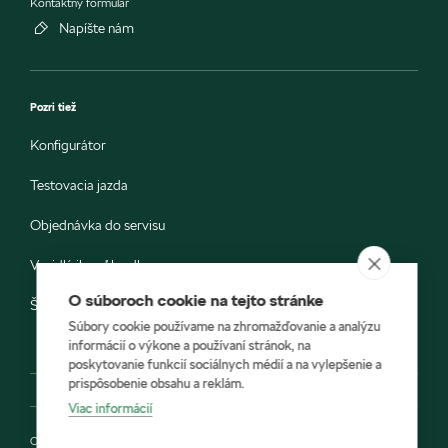
Kontaktný formulár
Napíšte nám
Pozri tiež
Konfigurátor
Testovacia jazda
Objednávka do servisu
Vozidlá ihneď k odberu
O súboroch cookie na tejto stránke
Škoda E-shop
Súbory cookie používame na zhromažďovanie a analýzu
informácií o výkone a používaní stránok, na
poskytovanie funkcií sociálnych médií a na vylepšenie a
prispôsobenie obsahu a reklám.
Viac informácií
Ochrana osobných údajov