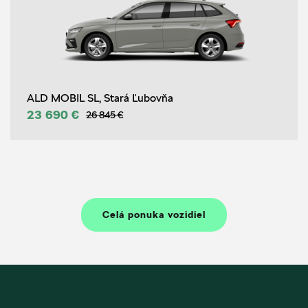
ALD MOBIL SL, Stará Ľubovňa
23 690 €
26 845 €
Celá ponuka vozidiel