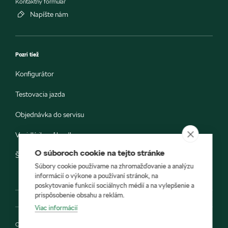
Kontaktný formulár
Napíšte nám
Pozri tiež
Konfigurátor
Testovacia jazda
Objednávka do servisu
Vozidlá ihneď k odberu
O súboroch cookie na tejto stránke
Škoda E-shop
Súbory cookie používame na zhromažďovanie a analýzu
informácií o výkone a používaní stránok, na
poskytovanie funkcií sociálnych médií a na vylepšenie a
prispôsobenie obsahu a reklám.
Viac informácií
Ochrana osobných údajov