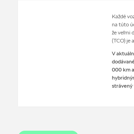
Každé voz
na túto ú
že veľmi 
(TCO) je a
V aktuál
dodávané
000 km al
hybridný
strávený 