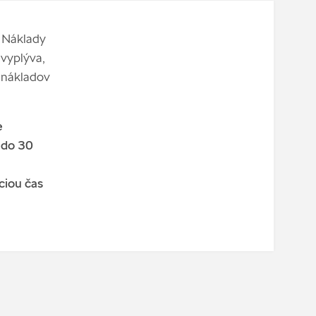
. Náklady
 vyplýva,
 nákladov
e
 do 30
ciou čas