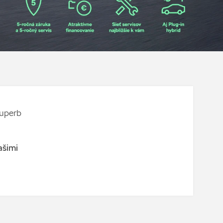
Superb
ašimi