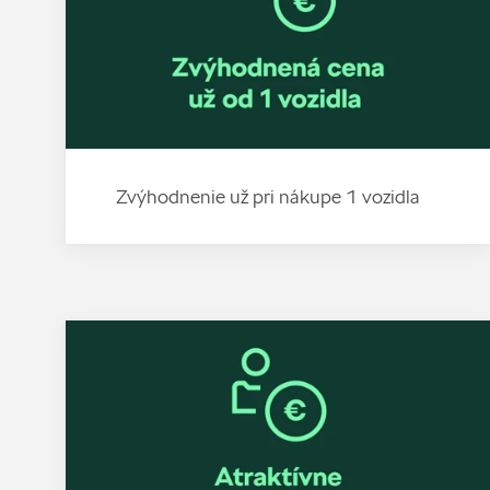
Zvýhodnenie už pri nákupe 1 vozidla