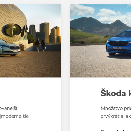
Škoda 
ovanejší
Množstvo prie
ajmodernejšie
prvýkrát aj ak