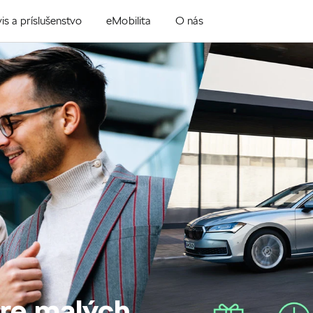
is a príslušenstvo
eMobilita
O nás
pre malých