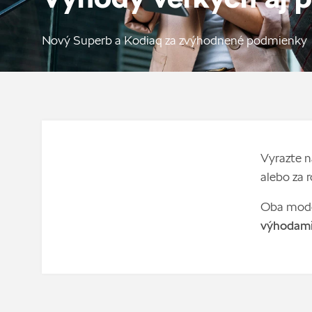
Nový Superb a Kodiaq za zvýhodnené podmienky
Vyrazte n
alebo za
Oba model
výhodami