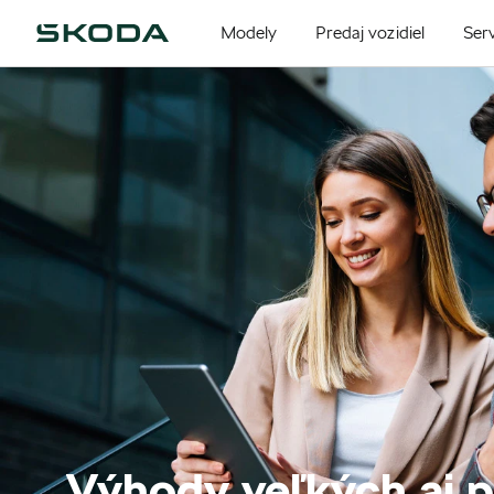
Modely
Predaj vozidiel
Serv
Výhody veľkých aj 