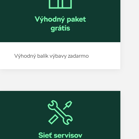
Výhodný balík výbavy zadarmo