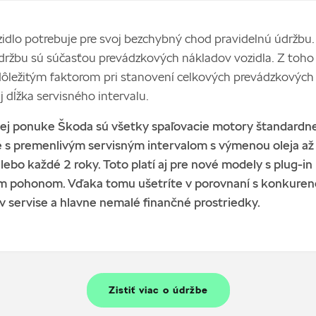
idlo potrebuje pre svoj bezchybný chod pravidelnú údržbu
držbu sú súčasťou prevádzkových nákladov vozidla. Z toho
dôležitým faktorom pri stanovení celkových prevádzkových
j dĺžka servisného intervalu.
nej ponuke Škoda sú všetky spaľovacie motory štandardn
 s premenlivým servisným intervalom s výmenou oleja až
ebo každé 2 roky. Toto platí aj pre nové modely s plug-in
m pohonom. Vďaka tomu ušetríte v porovnaní s konkuren
v servise a hlavne nemalé finančné prostriedky.
Zistiť viac o údržbe