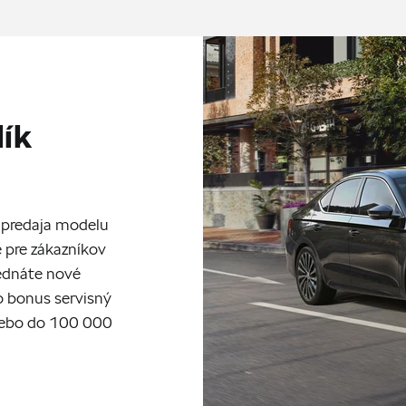
lík
ia predaja modelu
 pre zákazníkov
jednáte nové
ko bonus servisný
alebo do 100 000