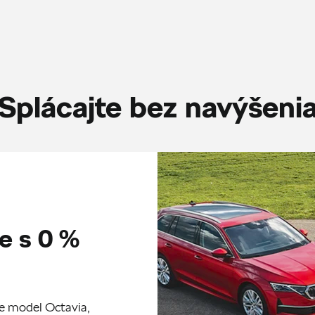
Splácajte bez navýšeni
e s 0 %
re model Octavia,