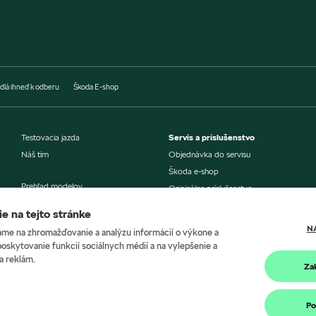
dlá ihneď k odberu
Škoda E-shop
Testovacia jazda
Servis a príslušenstvo
Náš tím
Objednávka do servisu
Škoda e-shop
Prehľad modelov
Originálne príslušenstvo
Aktuálne akciové ponuky
Aktualizácia navigácie
e na tejto stránke
Šeková knižka
N
me na zhromažďovanie a analýzu informácií o výkone a
Výhody pre všetkých
Škoda Connect
poskytovanie funkcií sociálnych médií a na vylepšenie a
už od 1 vozidla
Škoda Connect Lite
a reklám.
Za
Škoda Economy servis
Ponuka financovania
Poistenie
Po