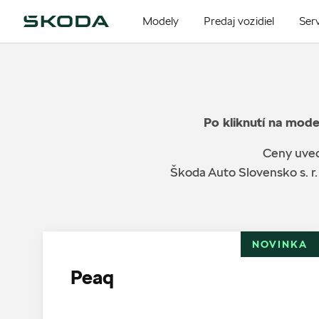
Modely
Predaj vozidiel
Serv
Po kliknutí na mode
Ceny uved
Škoda Auto Slovensko s. r.
NOVINKA
Peaq