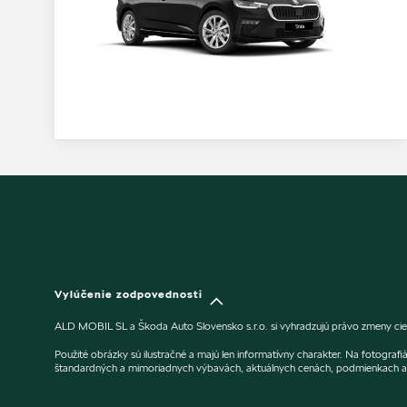
Vylúčenie zodpovednosti
ALD MOBIL SL a Škoda Auto Slovensko s.r.o. si vyhradzujú právo zmeny cien
Použité obrázky sú ilustračné a majú len informatívny charakter. Na fotogra
štandardných a mimoriadnych výbavách, aktuálnych cenách, podmienkach a 