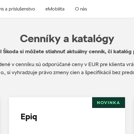
is a príslušenstvo
eMobilita
O nás
Cenníky a katalógy
l Škoda si môžete stiahnuť aktuálny cenník, či katalóg
ené v cenníku sú odporúčané ceny v EUR pre klienta vr
 o., si vyhradzuje právo zmeny cien a špecifikácií bez pr
NOVINKA
Epiq