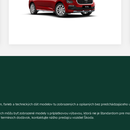
, farieb a technických dát modelov tu zobrazených a opísaných bez predchádzajúceho up
fiách môžu byť zobrazené modely s príplatkovou výbavou, ktorá nie je štandardom pre mo
termínoch dodávok, kontaktujte nášho predajcu vozidiel Škoda.