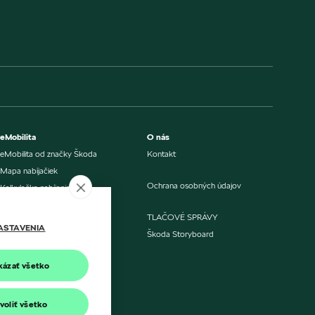
eMobilita
O nás
eMobilita od značky Škoda
Kontakt
Mapa nabíjačiek
Ochrana osobných údajov
Kalkulačka nabíjania
Kalkulačka úspory
TLAČOVÉ SPRÁVY
Porovnanie nákladov
ASTAVENIA
Škoda Storyboard
Aktualizácia softvéru
kázať všetko
Nabíjanie doma alebo v práci
Verejné nabíjanie
voliť všetko