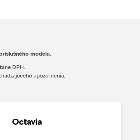
 príslušného modelu.
átane DPH.
edchádzajúceho upozornenia.
Octavia