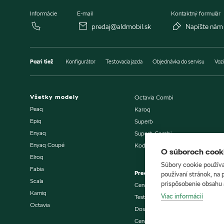
Informácie
E-mail
Kontaktný formulár
predaj@aldmobil.sk
Napíšte nám
Pozri tiež
Konfigurátor
Testovacia jazda
Objednávka do servisu
Vozi
Všetky modely
Octavia Combi
Peaq
Karoq
Epiq
Superb
Enyaq
Superb Combi
Enyaq Coupé
Kodiaq
O súboroch cooki
Elroq
Súbory cookie používa
Fabia
Predaj vozidiel
používaní stránok, na 
Scala
prispôsobenie obsahu 
Cenníky a katalógy
Kamiq
Viac informácií
Testovacia jazda
Octavia
Dostupné vozidlá skladom
Cenníky a katalógy