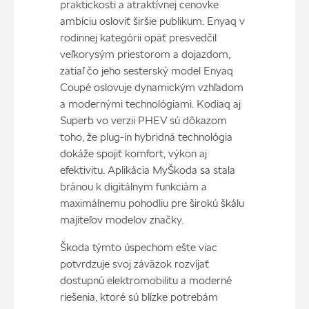
praktickosti a atraktívnej cenovke
ambíciu osloviť širšie publikum. Enyaq v
rodinnej kategórii opäť presvedčil
veľkorysým priestorom a dojazdom,
zatiaľ čo jeho sesterský model Enyaq
Coupé oslovuje dynamickým vzhľadom
a modernými technológiami. Kodiaq aj
Superb vo verzii PHEV sú dôkazom
toho, že plug-in hybridná technológia
dokáže spojiť komfort, výkon aj
efektivitu. Aplikácia MyŠkoda sa stala
bránou k digitálnym funkciám a
maximálnemu pohodliu pre širokú škálu
majiteľov modelov značky.
Škoda týmto úspechom ešte viac
potvrdzuje svoj záväzok rozvíjať
dostupnú elektromobilitu a moderné
riešenia, ktoré sú blízke potrebám