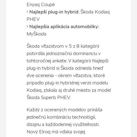
Enyaq Coupé
•
Najlepší plug-in hybrid:
Škoda Kodiaq
PHEV
•
Najlepšia aplikácia automobilky:
MyŠkoda
Škoda víťazstvom v 5 z 8 kategórii
potvrdila jednoznačnú dominanciu v
tohtoročnej ankete. V kategórii Najlepší
plug-in hybrid si Škoda odniesla hneď
dve ocenenia - okrem víťazstva, ktoré
pripadlo plug-in hybridnej verzii modelu
Kodiaq, získala aj druhé miesto za model
Škoda Superb PHEV.
Každý z ocenených modelov prináša
jedinečnú kombináciu technológií,
dizajnu a každodennej využiteľnosti.
Nový Elroq má vďaka svojej