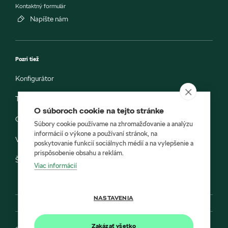
Kontaktný formulár
Napíšte nám
Pozri tiež
Konfigurátor
Testovacia jazda
O súboroch cookie na tejto stránke
Objednávka do servisu
Súbory cookie používame na zhromažďovanie a analýzu
informácií o výkone a používaní stránok, na
Vozidlá ihneď k odberu
poskytovanie funkcií sociálnych médií a na vylepšenie a
prispôsobenie obsahu a reklám.
Škoda E-shop
Viac informácií
NASTAVENIA
Zakázať všetko