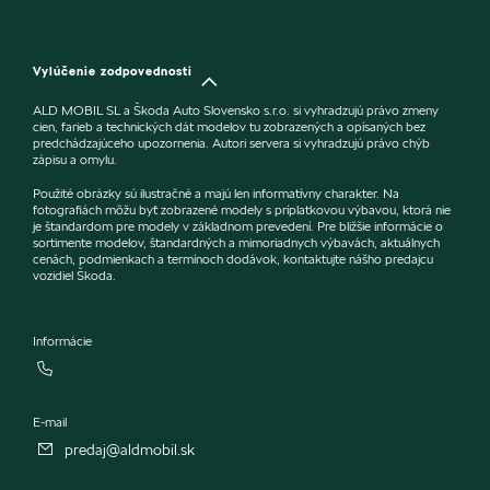
Vylúčenie zodpovednosti
ALD MOBIL SL a Škoda Auto Slovensko s.r.o. si vyhradzujú právo zmeny
cien, farieb a technických dát modelov tu zobrazených a opísaných bez
predchádzajúceho upozornenia. Autori servera si vyhradzujú právo chýb
zápisu a omylu.
Použité obrázky sú ilustračné a majú len informatívny charakter. Na
fotografiách môžu byť zobrazené modely s príplatkovou výbavou, ktorá nie
je štandardom pre modely v základnom prevedení. Pre bližšie informácie o
sortimente modelov, štandardných a mimoriadnych výbavách, aktuálnych
cenách, podmienkach a termínoch dodávok, kontaktujte nášho predajcu
vozidiel Škoda.
Informácie
E-mail
predaj@aldmobil.sk