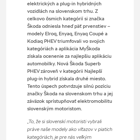
elektrických a plug-in hybridných
vozidlách na slovenskom trhu. Z
celkovo ôsmich kategórií si značka
Škoda odniesla hneď päť prvenstiev –
modely Elroq, Enyaq, Enyaq Coupé a
Kodiaq PHEV triumfovali vo svojich
kategóriách a aplikácia MyŠkoda
získala ocenenie za najlepšiu aplikáciu
automobilky. Nová Škoda Superb
PHEV zároveň v kategórii Najlepší
plug-in hybrid získala druhé miesto.
Tento úspech potvrdzuje silnú pozíciu
značky Škoda na slovenskom trhu a jej
záväzok sprístupňovať elektromobilitu
slovenským motoristom.
„To, že si slovenskí motoristi vybrali
práve naše modely ako víťazov v piatich
kategóriách, je pre nás veľkým