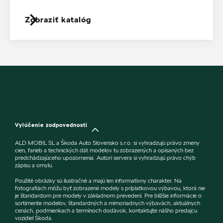
Zobraziť katalóg
Vylúčenie zodpovednosti
ALD MOBIL SL a Škoda Auto Slovensko s.r.o. si vyhradzujú právo zmeny
cien, farieb a technických dát modelov tu zobrazených a opísaných bez
predchádzajúceho upozornenia. Autori servera si vyhradzujú právo chýb
zápisu a omylu.
Použité obrázky sú ilustračné a majú len informatívny charakter. Na
fotografiách môžu byť zobrazené modely s príplatkovou výbavou, ktorá nie
je štandardom pre modely v základnom prevedení. Pre bližšie informácie o
sortimente modelov, štandardných a mimoriadnych výbavách, aktuálnych
cenách, podmienkach a termínoch dodávok, kontaktujte nášho predajcu
vozidiel Škoda.