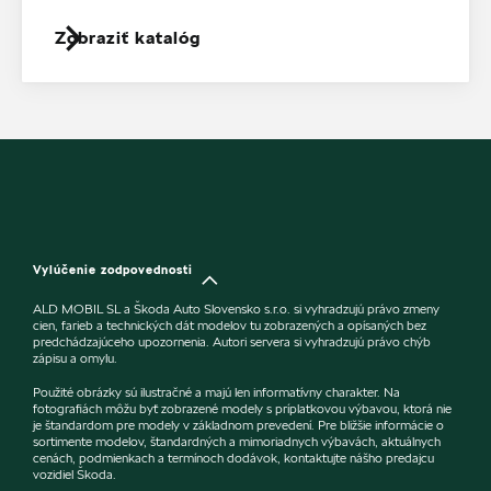
Zobraziť katalóg
Vylúčenie zodpovednosti
ALD MOBIL SL a Škoda Auto Slovensko s.r.o. si vyhradzujú právo zmeny
cien, farieb a technických dát modelov tu zobrazených a opísaných bez
predchádzajúceho upozornenia. Autori servera si vyhradzujú právo chýb
zápisu a omylu.
Použité obrázky sú ilustračné a majú len informatívny charakter. Na
fotografiách môžu byť zobrazené modely s príplatkovou výbavou, ktorá nie
je štandardom pre modely v základnom prevedení. Pre bližšie informácie o
sortimente modelov, štandardných a mimoriadnych výbavách, aktuálnych
cenách, podmienkach a termínoch dodávok, kontaktujte nášho predajcu
vozidiel Škoda.