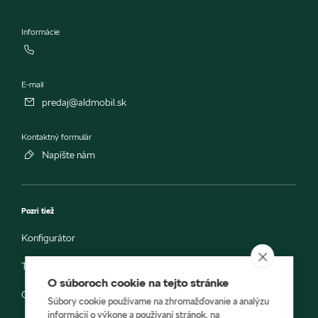
Informácie
E-mail
predaj@aldmobil.sk
Kontaktný formulár
Napíšte nám
Pozri tiež
Konfigurátor
Testovacia jazda
O súboroch cookie na tejto stránke
Objednávka do servisu
Súbory cookie používame na zhromažďovanie a analýzu
informácií o výkone a používaní stránok, na