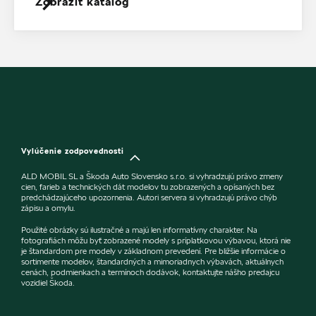
Zobraziť katalóg
Vylúčenie zodpovednosti
ALD MOBIL SL a Škoda Auto Slovensko s.r.o. si vyhradzujú právo zmeny
cien, farieb a technických dát modelov tu zobrazených a opísaných bez
predchádzajúceho upozornenia. Autori servera si vyhradzujú právo chýb
zápisu a omylu.
Použité obrázky sú ilustračné a majú len informatívny charakter. Na
fotografiách môžu byť zobrazené modely s príplatkovou výbavou, ktorá nie
je štandardom pre modely v základnom prevedení. Pre bližšie informácie o
sortimente modelov, štandardných a mimoriadnych výbavách, aktuálnych
cenách, podmienkach a termínoch dodávok, kontaktujte nášho predajcu
vozidiel Škoda.